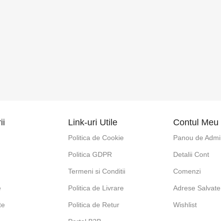
ii
Link-uri Utile
Contul Meu
Politica de Cookie
Panou de Admin
Politica GDPR
Detalii Cont
e
Termeni si Conditii
Comenzi
e
Politica de Livrare
Adrese Salvate
te
Politica de Retur
Wishlist