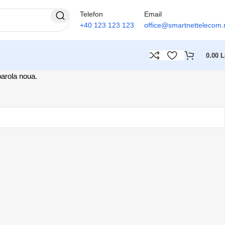
Telefon
Email
+40 123 123 123
office@smartnettelecom.
0.00
L
parola noua.