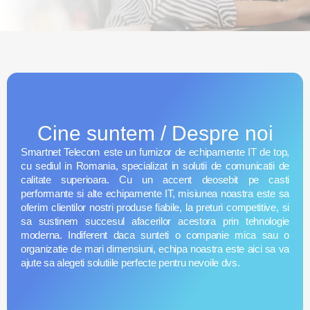
Cine suntem / Despre noi
Smartnet Telecom este un furnizor de echipamente IT de top,
cu sediul in Romania, specializat in solutii de comunicatii de
calitate superioara. Cu un accent deosebit pe casti
performante si alte echipamente IT, misiunea noastra este sa
oferim clientilor nostri produse fiabile, la preturi competitive, si
sa sustinem succesul afacerilor acestora prin tehnologie
moderna. Indiferent daca sunteti o companie mica sau o
organizatie de mari dimensiuni, echipa noastra este aici sa va
ajute sa alegeti solutiile perfecte pentru nevoile dvs.