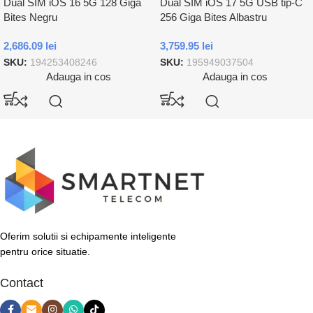
Dual SIM iOS 16 5G 128 Giga
Dual SIM iOS 17 5G USB tip-C
Bites Negru
256 Giga Bites Albastru
2,686.09
lei
3,759.95
lei
SKU:
194253408246
SKU:
195949037504
Adauga in cos
Adauga in cos
Oferim solutii si echipamente inteligente
pentru orice situatie.
Contact