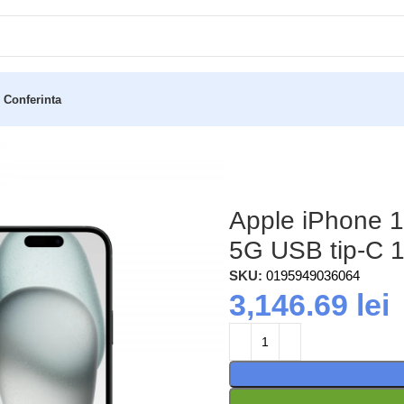
 Conferinta
) Dual SIM iOS 17 5G USB tip-C 128 Giga Bites Negru
Apple iPhone 1
5G USB tip-C 1
SKU:
0195949036064
3,146.69
lei