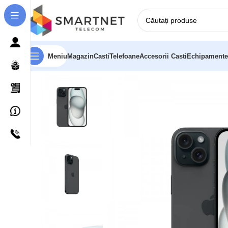
Meniu
Magazin
Casti
Telefoane
Accesorii Casti
Echipamente
Prima pagină
Telefoane
Apple iPhone 15 15,5 cm (6.1″