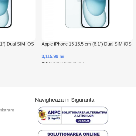
.1″) Dual SIM iOS
Apple iPhone 15 15,5 cm (6.1″) Dual SIM iOS
ites Albastru
17 5G USB tip-C 128 Giga Bites Albastru
3,115.99
lei
SKU:
1959490365214
Adauga In Cos
Navigheaza in Siguranta
istrare