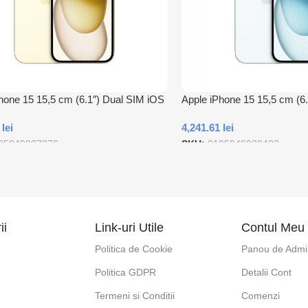
hone 15 15,5 cm (6.1″) Dual SIM iOS
Apple iPhone 15 15,5 cm (6
B tip-C 256 Giga Bites Galben
17 5G USB tip-C 512 Giga B
1
lei
4,241.61
lei
95949037276
SKU:
0195949038402
 In Cos
Adauga In Cos
ii
Link-uri Utile
Contul Meu
Politica de Cookie
Panou de Admin
Politica GDPR
Detalii Cont
e
Termeni si Conditii
Comenzi