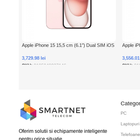
Apple iPhone 15 15,5 cm (6.1″) Dual SIM iOS
Apple iP
17 5G USB tip-C 256 Giga Bites Roz
17 5G US
3,729.98
lei
3,556.0
SKU:
0195949037146
SKU:
01
Adauga In Cos
Adauga
Categor
PC
Laptopuri
Oferim solutii si echipamente inteligente
Telefoan
pentru orice situatie.