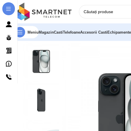
Meniu
Magazin
Casti
Telefoane
Accesorii Casti
Echipamente
Prima pagină
Telefoane
Apple iPhone 15 15,5 cm (6.1″