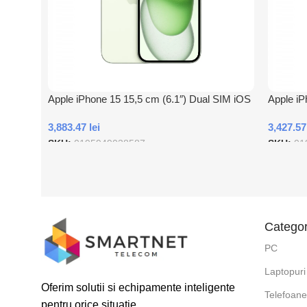
Apple iPhone 15 15,5 cm (6.1″) Dual SIM iOS
Apple iP
17 5G USB tip-C 512 Giga Bites Verde
17 5G US
3,883.47
lei
3,427.5
SKU:
0195949038587
SKU:
01
Adauga In Cos
Adauga
Categor
PC
Laptopuri
Oferim solutii si echipamente inteligente
Telefoan
pentru orice situatie.