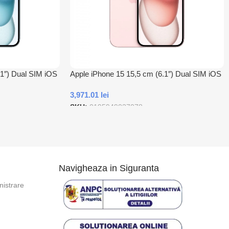
.1″) Dual SIM iOS
Apple iPhone 15 15,5 cm (6.1″) Dual SIM iOS
ites Albastru
17 5G USB tip-C 256 Giga Bites Roz
3,971.01
lei
SKU:
0195949037078
Adauga In Cos
Navigheaza in Siguranta
istrare