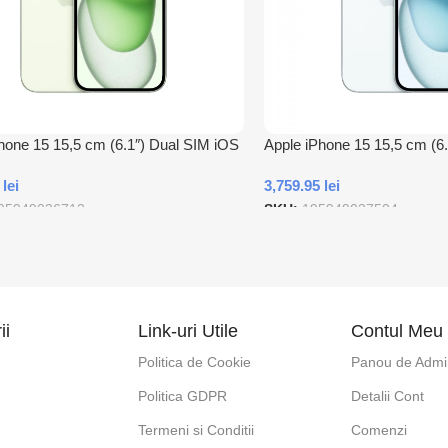
hone 15 15,5 cm (6.1″) Dual SIM iOS
Apple iPhone 15 15,5 cm (6
B tip-C 128 Giga Bites Verde
17 5G USB tip-C 256 Giga B
7
lei
3,759.95
lei
95949036712
SKU:
195949037504
 In Cos
Adauga In Cos
ii
Link-uri Utile
Contul Meu
Politica de Cookie
Panou de Admin
Politica GDPR
Detalii Cont
e
Termeni si Conditii
Comenzi