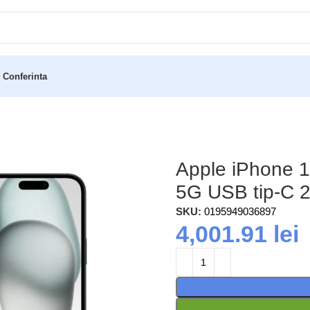
 Conferinta
) Dual SIM iOS 17 5G USB tip-C 256 Giga Bites Negru
Apple iPhone 1
5G USB tip-C 2
SKU:
0195949036897
4,001.91
lei