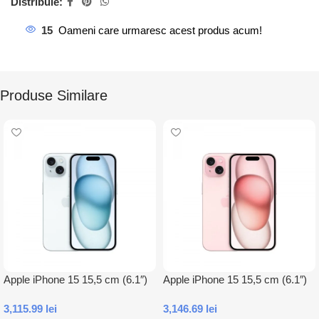
Distribuie:
15
Oameni care urmaresc acest produs acum!
Produse Similare
Apple iPhone 15 15,5 cm (6.1″)
Apple iPhone 15 15,5 cm (6.1″)
Dual SIM iOS 17 5G USB tip-C
Dual SIM iOS 17 5G USB tip-C
3,115.99
lei
3,146.69
lei
128 Giga Bites Albastru
128 Giga Bites Roz