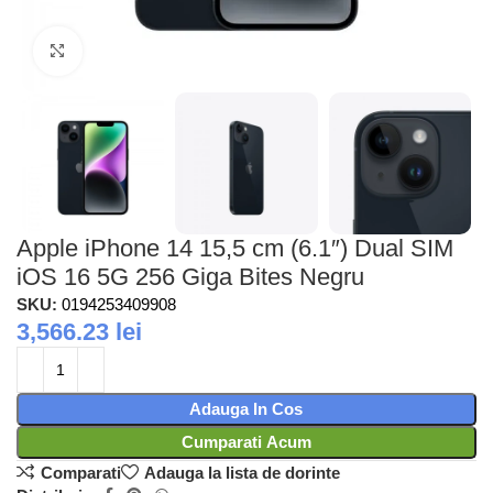
Faceti clic pentru a mari
Apple iPhone 14 15,5 cm (6.1″) Dual SIM
iOS 16 5G 256 Giga Bites Negru
SKU:
0194253409908
3,566.23
lei
Adauga In Cos
Cumparati Acum
Comparati
Adauga la lista de dorinte