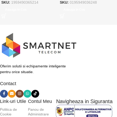
SKU:
1959490365214
SKU:
0195949036248
Adauga In Cos
Adauga In Cos
Oferim solutii si echipamente inteligente
pentru orice situatie.
Contact
Navigheaza in Siguranta
Link-uri Utile
Contul Meu
Politica de
Panou de
Cookie
Administrare