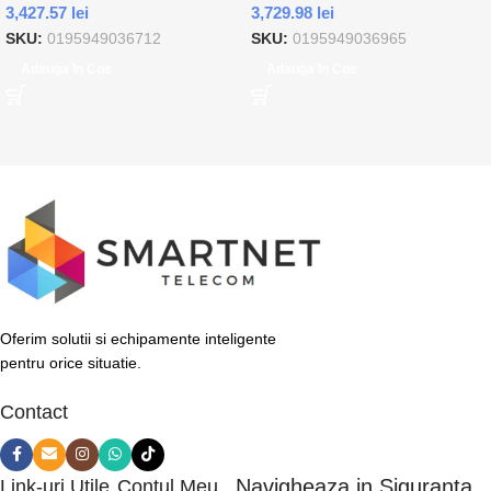
3,427.57
lei
3,729.98
lei
128 Giga Bites Verde
256 Giga Bites Negru
SKU:
0195949036712
SKU:
0195949036965
Adauga In Cos
Adauga In Cos
Oferim solutii si echipamente inteligente
pentru orice situatie.
Contact
Navigheaza in Siguranta
Link-uri Utile
Contul Meu