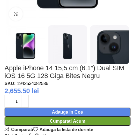
Faceti clic pentru a mari
Apple iPhone 14 15,5 cm (6.1″) Dual SIM
iOS 16 5G 128 Giga Bites Negru
SKU:
1942534082536
2,655.50
lei
Adauga In Cos
Cumparati Acum
Comparati
Adauga la lista de dorinte