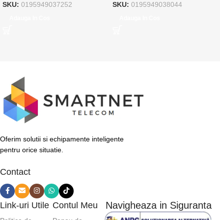
SKU:
0195949037252
SKU:
0195949038044
Adauga In Cos
Adauga In Cos
Oferim solutii si echipamente inteligente
pentru orice situatie.
Contact
Navigheaza in Siguranta
Link-uri Utile
Contul Meu