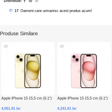
Distribuie:
17
Oameni care urmaresc acest produs acum!
Produse Similare
Apple iPhone 15 15,5 cm (6.1″)
Apple iPhone 15 15,5 cm (6.1″)
Dual SIM iOS 17 5G USB tip-C
Dual SIM iOS 17 5G USB tip-C
4,001.91
lei
4,241.61
lei
256 Giga Bites Galben
512 Giga Bites Roz