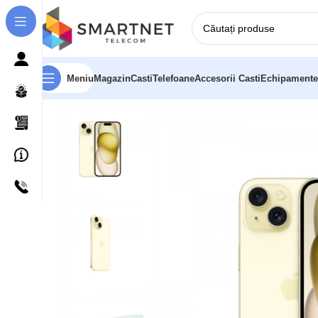
Meniu
Magazin
Casti
Telefoane
Accesorii Casti
Echipamente
Prima pagină
Telefoane
Apple iPhone 15 15,5 cm (6.1″