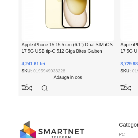
Apple iPhone 15 15,5 cm (6.1″) Dual SIM iOS
Apple iP
17 5G USB tip-C 512 Giga Bites Galben
17 5G US
4,241.61
lei
3,729.9
SKU:
0195949038228
SKU:
01
Adauga in cos
Categor
PC