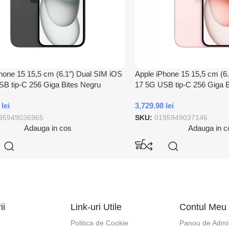
hone 15 15,5 cm (6.1″) Dual SIM iOS
Apple iPhone 15 15,5 cm (6
B tip-C 256 Giga Bites Negru
17 5G USB tip-C 256 Giga 
8
lei
3,729.98
lei
95949036965
SKU:
0195949037146
Adauga in cos
Adauga in c
ii
Link-uri Utile
Contul Meu
Politica de Cookie
Panou de Admin