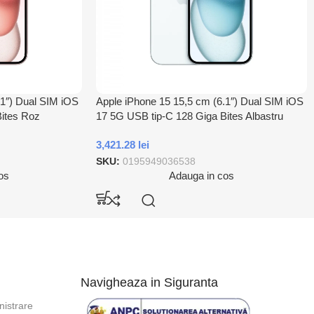
.1″) Dual SIM iOS
Apple iPhone 15 15,5 cm (6.1″) Dual SIM iOS
Bites Roz
17 5G USB tip-C 128 Giga Bites Albastru
3,421.28
lei
SKU:
0195949036538
os
Adauga in cos
Navigheaza in Siguranta
istrare