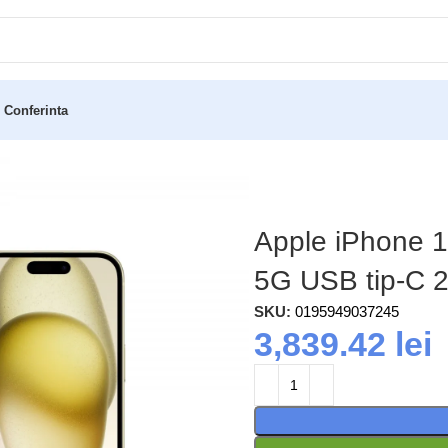
 Conferinta
) Dual SIM iOS 17 5G USB tip-C 256 Giga Bites Galben
Apple iPhone 1
5G USB tip-C 2
SKU:
0195949037245
3,839.42
lei